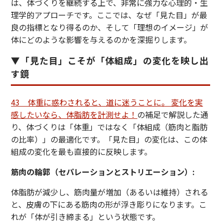
は、体づくりを継続する上で、非常に強力な心理的・生
理学的アプローチです。ここでは、なぜ「見た目」が最
良の指標となり得るのか、そして「理想のイメージ」が
体にどのような影響を与えるのかを深掘りします。
▼「見た目」こそが「体組成」の変化を映し出
す鏡
43 体重に惑わされると、道に迷うことに。 変化を実
感したいなら、体脂肪を計測せよ！
の補足で解説した通
り、体づくりは「体重」ではなく「体組成（筋肉と脂肪
の比率）」の最適化です。「見た目」の変化は、この体
組成の変化を最も直接的に反映します。
筋肉の輪郭（セパレーションとストリエーション）:
体脂肪が減少し、筋肉量が増加（あるいは維持）される
と、皮膚の下にある筋肉の形が浮き彫りになります。こ
れが「体が引き締まる」という状態です。