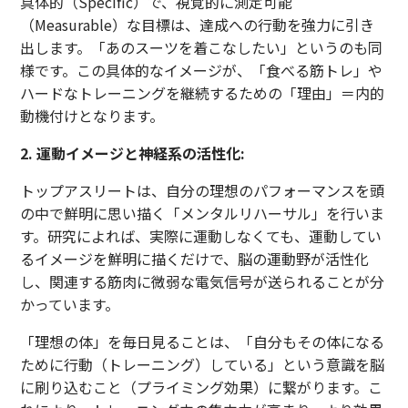
具体的（Specific）で、視覚的に測定可能
（Measurable）な目標は、達成への行動を強力に引き
出します。「あのスーツを着こなしたい」というのも同
様です。この具体的なイメージが、「食べる筋トレ」や
ハードなトレーニングを継続するための「理由」＝内的
動機付けとなります。
2. 運動イメージと神経系の活性化:
トップアスリートは、自分の理想のパフォーマンスを頭
の中で鮮明に思い描く「メンタルリハーサル」を行いま
す。研究によれば、実際に運動しなくても、運動してい
るイメージを鮮明に描くだけで、脳の運動野が活性化
し、関連する筋肉に微弱な電気信号が送られることが分
かっています。
「理想の体」を毎日見ることは、「自分もその体になる
ために行動（トレーニング）している」という意識を脳
に刷り込むこと（プライミング効果）に繋がります。こ