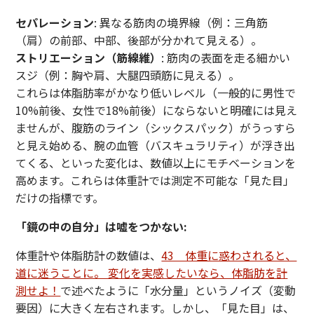
セパレーション
: 異なる筋肉の境界線（例：三角筋
（肩）の前部、中部、後部が分かれて見える）。
ストリエーション（筋線維）
: 筋肉の表面を走る細かい
スジ（例：胸や肩、大腿四頭筋に見える）。
これらは体脂肪率がかなり低いレベル（一般的に男性で
10%前後、女性で18%前後）にならないと明確には見え
ませんが、腹筋のライン（シックスパック）がうっすら
と見え始める、腕の血管（バスキュラリティ）が浮き出
てくる、といった変化は、数値以上にモチベーションを
高めます。これらは体重計では測定不可能な「見た目」
だけの指標です。
「鏡の中の自分」は嘘をつかない:
体重計や体脂肪計の数値は、
43 体重に惑わされると、
道に迷うことに。 変化を実感したいなら、体脂肪を計
測せよ！
で述べたように「水分量」というノイズ（変動
要因）に大きく左右されます。しかし、「見た目」は、