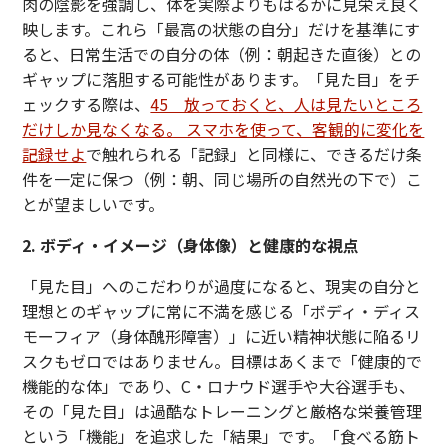
肉の陰影を強調し、体を実際よりもはるかに見栄え良く
映します。これら「最高の状態の自分」だけを基準にす
ると、日常生活での自分の体（例：朝起きた直後）との
ギャップに落胆する可能性があります。「見た目」をチ
ェックする際は、
45 放っておくと、人は見たいところ
だけしか見なくなる。 スマホを使って、客観的に変化を
記録せよ
で触れられる「記録」と同様に、できるだけ条
件を一定に保つ（例：朝、同じ場所の自然光の下で）こ
とが望ましいです。
2. ボディ・イメージ（身体像）と健康的な視点
「見た目」へのこだわりが過度になると、現実の自分と
理想とのギャップに常に不満を感じる「ボディ・ディス
モーフィア（身体醜形障害）」に近い精神状態に陥るリ
スクもゼロではありません。目標はあくまで「健康的で
機能的な体」であり、C・ロナウド選手や大谷選手も、
その「見た目」は過酷なトレーニングと厳格な栄養管理
という「機能」を追求した「結果」です。「食べる筋ト