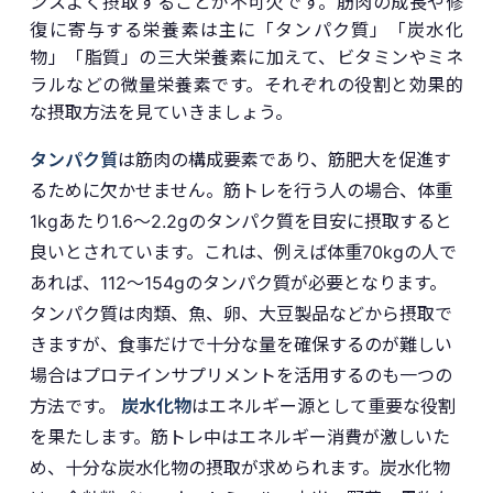
ンスよく摂取することが不可欠です。筋肉の成長や修
復に寄与する栄養素は主に「タンパク質」「炭水化
物」「脂質」の三大栄養素に加えて、ビタミンやミネ
ラルなどの微量栄養素です。それぞれの役割と効果的
な摂取方法を見ていきましょう。
タンパク質
は筋肉の構成要素であり、筋肥大を促進す
るために欠かせません。筋トレを行う人の場合、体重
1kgあたり1.6〜2.2gのタンパク質を目安に摂取すると
良いとされています。これは、例えば体重70kgの人で
あれば、112〜154gのタンパク質が必要となります。
タンパク質は肉類、魚、卵、大豆製品などから摂取で
きますが、食事だけで十分な量を確保するのが難しい
場合はプロテインサプリメントを活用するのも一つの
方法です。
炭水化物
はエネルギー源として重要な役割
を果たします。筋トレ中はエネルギー消費が激しいた
め、十分な炭水化物の摂取が求められます。炭水化物