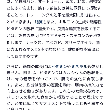
は、全粒粉パン、オートミール、玄米、野菜、果物な
どに多く含まれ、筋トレ前後には特に意識して摂取す
ることで、トレーニングの効果を最大限に引き出すこ
とができます。
脂質
もまた、ホルモンの生成や脂溶性
ビタミンの吸収に重要です。良質な脂質を摂取するこ
とは、筋肉の成長に寄与するテストステロンの分泌を
促します。ナッツ類、アボカド、オリーブオイル、魚
に含まれるオメガ3脂肪酸などは、健康的な脂質源と
しておすすめです。
さらに、筋肉の成長には
ビタミン
や
ミネラル
も欠かせ
ません。例えば、ビタミンDはカルシウムの吸収を助
け、骨の健康を保つことで、筋肉の強化に貢献しま
す。また、鉄分は酸素の運搬を助け、筋肉の持久力を
向上させる働きがあります。これらの微量栄養素は、
バランスの取れた食事から摂取することが理想です
が、必要に応じてサプリメントで補うことも考慮する
と良いでしょう。