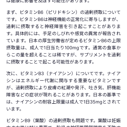
は健康に影響を及ぼす可能性があります。
まず、ビタミンB6（ピリドキシン）の過剰摂取について
です。ビタミンB6は神経機能の正常化に寄与しますが、
過剰に摂取すると神経障害を引き起こすことがありま
す。具体的には、手足のしびれや感覚の異常が報告され
ています。日本の厚生労働省が定めるビタミンB6の上限
摂取量は、成人で1日当たり100mgです。通常の食事か
らこの量を超えることは稀ですが、サプリメントを過剰
に摂取することで起こる可能性があります。
次に、ビタミンB3（ナイアシン）についてです。ナイア
シンはエネルギー代謝に関与する重要なビタミンです
が、過剰摂取により皮膚の紅潮や発汗、吐き気、肝機能
障害などの症状が現れることがあります。日本の基準で
は、ナイアシンの耐容上限量は成人で1日35mgとされて
います。
ビタミンB9（葉酸）の過剰摂取も問題です。葉酸は妊娠