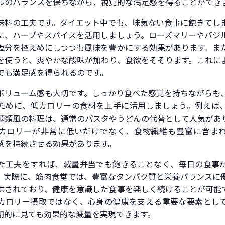
ルのバランスを保ちながら、視覚的な満足感を得ることができ
味料の工夫です。ダイエット中でも、味気ない食事に飽きてし
に、ハーブやスパイスを活用しましょう。ローズマリーやバジ
塩分を控えめにしつつも風味を豊かにする効果があります。ま
を使うと、爽やかな酸味が加わり、食欲をそそります。これに
でも満足感を得られるのです。
ボリューム感も大切です。しっかり食べた感覚を持ちながらも
ために、低カロリーの食材を上手に活用しましょう。例えば
麺類風の料理は、通常のパスタやうどんの代替として人気があ
カロリーが非常に低いだけでなく、食物繊維も豊富に含ま
感を持続させる効果があります。
た工夫をすれば、減量弁当でも飽きることなく、毎日の食事
。実際に、筋肉食堂では、豊富なタンパク質と栄養バランスに
供されており、健康を意識した食事を楽しく続けることが可能
カロリー摂取ではなく、心身の健康を支える重要な要素とし
期的に見ても効果的な減量を実現できます。