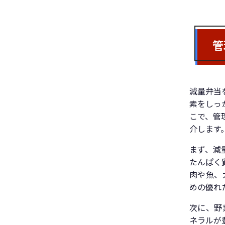
管
減量弁当
素をしっ
こで、管
介します
まず、減
たんぱく
肉や魚、
めの優れ
次に、野
ネラルが