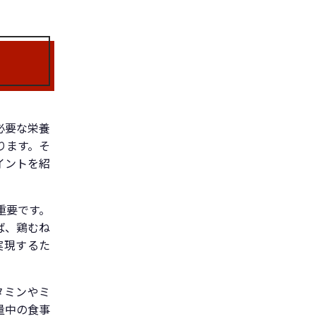
必要な栄養
ります。そ
イントを紹
重要です。
ば、鶏むね
実現するた
タミンやミ
量中の食事