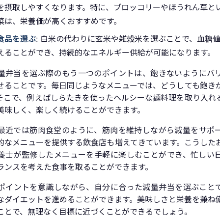
を摂取しやすくなります。特に、ブロッコリーやほうれん草と
菜は、栄養価が高くおすすめです。
I食品を選ぶ
: 白米の代わりに玄米や雑穀米を選ぶことで、血糖
えることができ、持続的なエネルギー供給が可能になります。
量弁当を選ぶ際のもう一つのポイントは、飽きないようにバ
せることです。毎日同じようなメニューでは、どうしても飽き
そこで、例えばしらたきを使ったヘルシーな麺料理を取り入れ
美味しく、楽しく続けることができます。
最近では筋肉食堂のように、筋肉を維持しながら減量をサポ
的なメニューを提供する飲食店も増えてきています。こうした
養士が監修したメニューを手軽に楽しむことができ、忙しい
ランスを考えた食事を取ることができます。
ポイントを意識しながら、自分に合った減量弁当を選ぶこと
なダイエットを進めることができます。美味しさと栄養を兼ね
ことで、無理なく目標に近づくことができるでしょう。