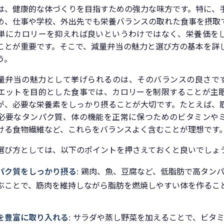
は、健康的な体づくりを目指すための強力な味方です。特に、
め、仕事や学校、外出先でも栄養バランスの取れた食事を摂取
単にカロリーを抑えれば良いというわけではなく、栄養価を
ことが重要です。そこで、減量弁当の魅力と選び方の基本を詳
う。
量弁当の魅力として挙げられるのは、そのバランスの良さで
エットを目的とした食事では、カロリーを制限することが主
が、必要な栄養素をしっかり摂ることが大切です。たとえば、
必要なタンパク質、体の機能を正常に保つためのビタミンや
ける食物繊維など、これらをバランスよく含むことが理想です
選び方としては、以下のポイントを押さえておくと良いでしょ
パク質をしっかり摂る
: 鶏肉、魚、豆腐など、低脂肪で高タン
ぶことで、筋肉を維持しながら脂肪を燃焼しやすい体を作るこ
。
を豊富に取り入れる
: サラダや蒸し野菜を加えることで、ビタ