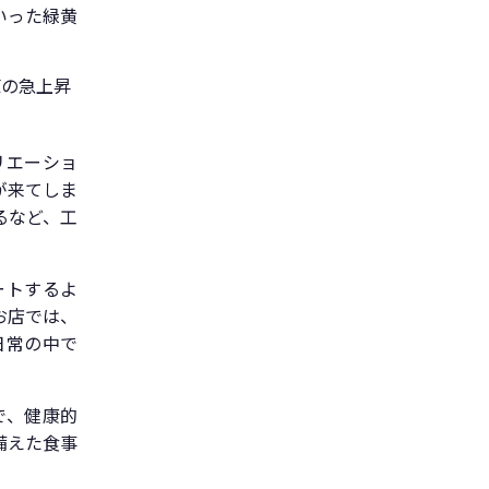
いった緑黄
値の急上昇
リエーショ
が来てしま
るなど、工
ートするよ
お店では、
日常の中で
で、健康的
備えた食事