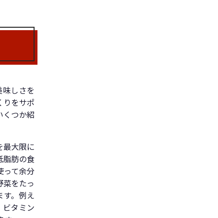
美味しさを
くりをサポ
いくつか紹
を最大限に
低脂肪の食
使って余分
野菜をたっ
ます。例え
、ビタミン