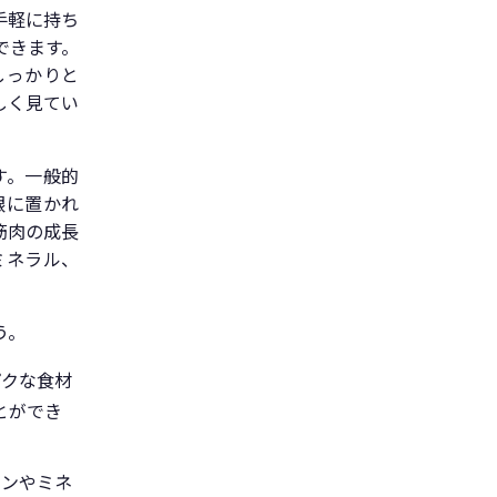
手軽に持ち
できます。
しっかりと
しく見てい
す。一般的
眼に置かれ
筋肉の成長
ミネラル、
。
う。
パクな食材
とができ
ミンやミネ