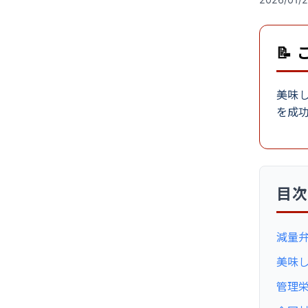
📝
美味
を成
目
減量
美味
管理