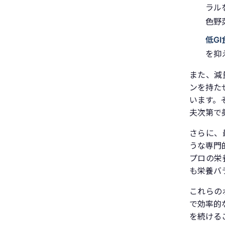
ラル
色野
低G
を抑
また、減
ンを持た
います。
夫次第で
さらに、
うな専門
プロの栄
も栄養バ
これらの
で効率的
を続ける