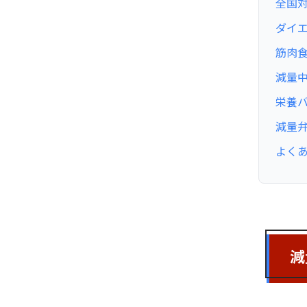
全国対
ダイ
筋肉
減量
栄養
減量
よくあ
減