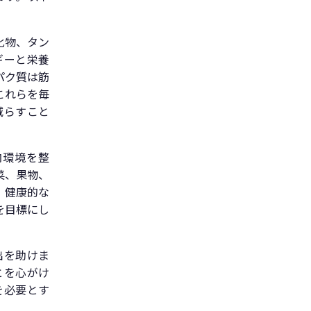
化物、タン
ギーと栄養
パク質は筋
これらを毎
減らすこと
内環境を整
菜、果物、
、健康的な
を目標にし
出を助けま
とを心がけ
を必要とす