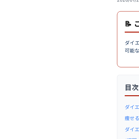
📝
ダイ
可能
目
ダイ
痩せ
ダイ