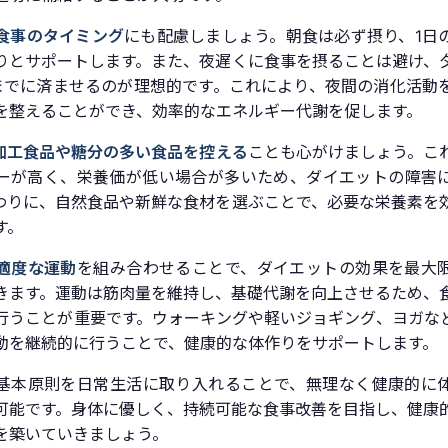
食事のタイミング
にも配慮しましょう。朝食は必ず摂り、1日
りとサポートします。また、夜遅くに食事を摂ることは避け、
までに済ませるのが理想的です。これにより、夜間の消化活動
を整えることができ、効率的なエネルギー代謝を促します。
加工食品や糖分の多い食品を控える
ことも心がけましょう。こ
ーが高く、栄養価が低い場合が多いため、ダイエットの障害
わりに、自然食品や新鮮な食材を選ぶことで、必要な栄養素を
す。
適度な運動
を組み合わせることで、ダイエットの効果を最大
きます。運動は筋肉量を維持し、基礎代謝を向上させるため、
行うことが重要です。ウォーキングや軽いジョギング、ヨガな
動を継続的に行うことで、健康的な体作りをサポートします。
基本原則を日常生活に取り入れることで、無理なく健康的に
可能です。身体に優しく、持続可能な食事改善を目指し、健康
を築いていきましょう。