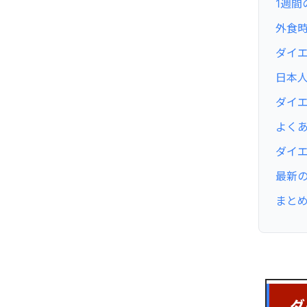
1週
外食
ダイ
日本
ダイ
よくあ
ダイ
最新
まと
ダ