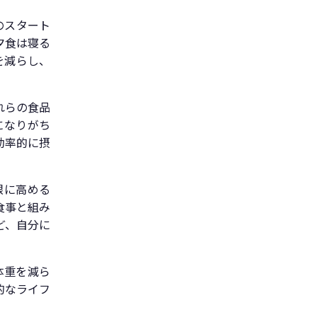
のスタート
夕食は寝る
を減らし、
れらの食品
になりがち
効率的に摂
限に高める
食事と組み
ど、自分に
体重を減ら
的なライフ