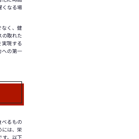
遅くなる場
でなく、健
スの取れた
を実現する
功への第一
食べるもの
めには、栄
です。以下