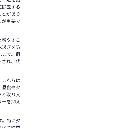
に除去する
ことがあり
とが重要で
を増やすこ
べ過ぎを防
します。例
トされ、代
。
。これらは
、昼食や夕
りと取り入
リーを抑え
す。特に夕
消化に時間