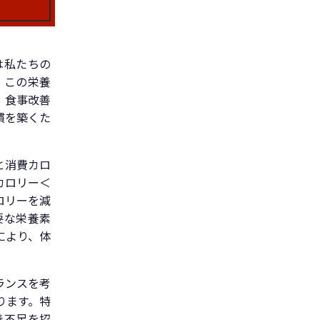
は私たちの
、この栄養
。食事改善
慣を築くた
と消費カロ
カロリー＜
ロリーを減
要な栄養素
により、体
ランスを考
ります。特
養不足を招