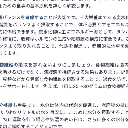
るための食事の基本原則を詳しく解説します。
養バランスを考慮すること
が大切です。三大栄養素である炭水
脂質をバランスよく摂取することで、体が必要とするエネル
的に供給できます。炭水化物は主にエネルギー源として、タン
や修復に、脂質はホルモンの生成や細胞膜の構成に重要です。
ンスよく取り入れることで、代謝を促進し、健康的に体重を
なります。
物繊維の摂取
を忘れないようにしましょう。食物繊維は腸
を助けるだけでなく、満腹感を持続させる効果もあります。野
、豆類などから豊富な食物繊維を摂取することで、過食を防ぎ
トをサポートします。例えば、1日に25〜30グラムの食物繊維
。
分補給
も重要です。水分は体内の代謝を促進し、老廃物の排
あたり約2リットルの水を目安に、こまめに水分を摂取するこ
。特に運動を行う場合や気温の高い日は、さらに多くの水分
適切に補給することが大切です。