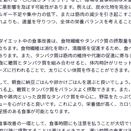
に悪影響を及ぼす可能性があります。例えば、炭水化物を完全
ルギー不足や集中力の低下、または筋肉の減少を引き起こす
れよりも、適量を守りつつ、全体の栄養バランスを考えるこ
ダイエット中の食事改善は、食物繊維やタンパク質の摂取量
立ちます。食物繊維は消化を助け、満腹感を促進するため、食
あります。また、タンパク質は筋肉の維持や代謝の促進に寄与
食に糖質とタンパク質を組み合わせると、体内時計がリセッ
ーズに行われることで、太りにくい体質を作ることができます
して、朝食に納豆ごはんや卵かけごはんを選ぶと良いでしょう
れる上、糖質とタンパク質をバランスよく摂取できます。また
魚や鶏肉といった良質なタンパク質を中心に、野菜をたっぷ
ューを心がけると良いです。これにより、栄養価が高く、カロ
足感のある食事が可能となります。
食事改善の一環として、食事時間にも注意を払うことが大切で
1時以降に摂取することは避けるべきです。遅い時間の食事は