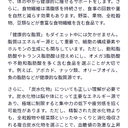
で、体の中から健康的に痩せるサポートをします。さ
らに、食物繊維は満腹感を持続させ、食事の回数や量
を自然と減らす効果もあります。野菜、果物、全粒穀
物、豆類などが豊富な食物繊維を含む食品です。
「健康的な脂質」もダイエット中には欠かせません。
脂質はエネルギー源として重要で、細胞の構成要素や
ホルモンの生成にも関与しています。ただし、飽和脂
肪酸やトランス脂肪酸は控えめにし、オメガ3脂肪酸
や不飽和脂肪酸を多く含む食品を選ぶことが大切で
す。例えば、アボカド、ナッツ類、オリーブオイル、
魚の脂肪などが健康的な脂質源です。
さらに、「炭水化物」についても正しい理解が必要で
す。炭水化物は脳や体にとって主要なエネルギー源で
あり、極端に制限すると集中力の低下や疲労感を招く
可能性があります。ただし、精製された炭水化物より
も、全粒穀物や根菜類といったゆっくりと消化吸収さ
れる複合炭水化物を選ぶことで、血糖値の急激な上昇