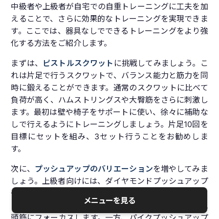
中級者や上級者が自宅での自重トレーニングに工夫を加
えることで、さらに効果的なトレーニングを実現できま
す。ここでは、器具なしでできるトレーニングをより強
化する方法をご紹介します。
まずは、
ピストルスクワット
に挑戦してみましょう。こ
れは片足で行うスクワットで、バランス能力と筋力を同
時に鍛えることができます。通常のスクワットに比べて
負荷が高く、ハムストリングスや大臀筋をさらに刺激し
ます。最初は壁や椅子をサポートに使い、徐々に補助な
しで行えるようにトレーニングしましょう。片足10回を
目標にセットを組み、3セット行うことをお勧めしま
す。
次に、
プッシュアップのバリエーション
を増やしてみま
しょう。上級者向けには、ダイヤモンドプッシュアップ
やパイクプッシュアップがおすすめです。ダイヤモンド
メニューを見る
プッシュアップは手をダイヤモンド形に配置し、上腕三
頭筋にフォーカスします。一方、パイクプッシュアップ