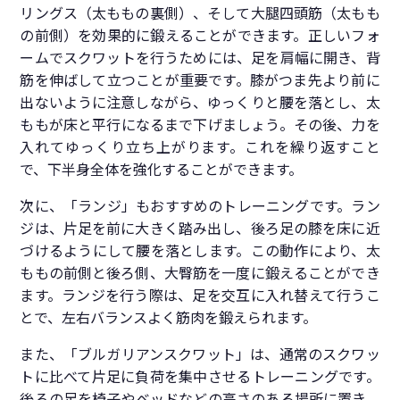
リングス（太ももの裏側）、そして大腿四頭筋（太もも
の前側）を効果的に鍛えることができます。正しいフォ
ームでスクワットを行うためには、足を肩幅に開き、背
筋を伸ばして立つことが重要です。膝がつま先より前に
出ないように注意しながら、ゆっくりと腰を落とし、太
ももが床と平行になるまで下げましょう。その後、力を
入れてゆっくり立ち上がります。これを繰り返すこと
で、下半身全体を強化することができます。
次に、「ランジ」もおすすめのトレーニングです。ラン
ジは、片足を前に大きく踏み出し、後ろ足の膝を床に近
づけるようにして腰を落とします。この動作により、太
ももの前側と後ろ側、大臀筋を一度に鍛えることができ
ます。ランジを行う際は、足を交互に入れ替えて行うこ
とで、左右バランスよく筋肉を鍛えられます。
また、「ブルガリアンスクワット」は、通常のスクワッ
トに比べて片足に負荷を集中させるトレーニングです。
後ろの足を椅子やベッドなどの高さのある場所に置き、