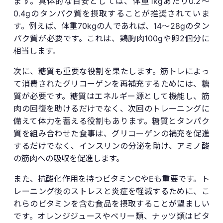
ます。具体的な目安としては、体重1kgあたり0.2〜
0.4gのタンパク質を摂取することが推奨されていま
す。例えば、体重70kgの人であれば、14〜28gのタン
パク質が必要です。これは、鶏胸肉100gや卵2個分に
相当します。
次に、糖質も重要な役割を果たします。筋トレによっ
て消費されたグリコーゲンを再補充するためには、糖
質が必要です。糖質はエネルギー源として機能し、筋
肉の回復を助けるだけでなく、次回のトレーニングに
備えて体力を蓄える役割もあります。糖質とタンパク
質を組み合わせた食事は、グリコーゲンの補充を促進
するだけでなく、インスリンの分泌を助け、アミノ酸
の筋肉への吸収を促進します。
また、抗酸化作用を持つビタミンCやEも重要です。ト
レーニング後のストレスと炎症を軽減するために、こ
れらのビタミンを含む食品を摂取することが望ましい
です。オレンジジュースやベリー類、ナッツ類はビタ