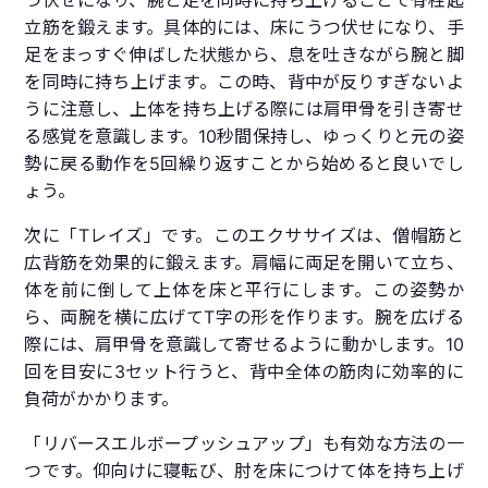
つ伏せになり、腕と足を同時に持ち上げることで脊柱起
立筋を鍛えます。具体的には、床にうつ伏せになり、手
足をまっすぐ伸ばした状態から、息を吐きながら腕と脚
を同時に持ち上げます。この時、背中が反りすぎないよ
うに注意し、上体を持ち上げる際には肩甲骨を引き寄せ
る感覚を意識します。10秒間保持し、ゆっくりと元の姿
勢に戻る動作を5回繰り返すことから始めると良いでし
ょう。
次に「Tレイズ」です。このエクササイズは、僧帽筋と
広背筋を効果的に鍛えます。肩幅に両足を開いて立ち、
体を前に倒して上体を床と平行にします。この姿勢か
ら、両腕を横に広げてT字の形を作ります。腕を広げる
際には、肩甲骨を意識して寄せるように動かします。10
回を目安に3セット行うと、背中全体の筋肉に効率的に
負荷がかかります。
「リバースエルボープッシュアップ」も有効な方法の一
つです。仰向けに寝転び、肘を床につけて体を持ち上げ