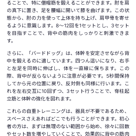
ることで、特に僧帽筋を鍛えることができます。肘を肩
の真下に置き、足を腰幅に開いて膝を曲げます。この状
態から、肘の力を使って上体を持ち上げ、肩甲骨を寄せ
るように意識します。8〜12回を1セットとし、3セット
を目指すことで、背中の筋肉をしっかりと刺激できま
す。
さらに、「バードドッグ」は、体幹を安定させながら背
中を鍛えるのに適しています。四つん這いになり、右手
と左足を同時に伸ばし、体を一直線に保ちます。この
際、背中が反らないように注意が必要です。5秒間保持
してから元の位置に戻り、反対側も同様に行います。こ
れを左右交互に10回ずつ、3セット行うことで、脊柱起
立筋と体幹の強化を図れます。
これらの自重トレーニングは、器具が不要であるため、
スペースさえあればどこでも行うことができます。初心
者の方は、まずは無理のない範囲から始め、徐々に回数
やセット数を増やしていくことで、効果的に背中の筋肉