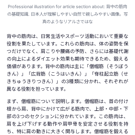
Professional illustration for article section about: 背中の筋肉
の基礎知識. 日本人が理解しやすい自然で親しみやすい画像。写
真のようなリアルさではな
背中の筋肉は、日常生活やスポーツ活動において重要な
役割を果たしています。これらの筋肉は、体の姿勢を保
つだけでなく、肩こりや腰痛の予防、さらには基礎代謝
の向上によるダイエット効果も期待できるため、鍛える
価値があります。背中の筋肉は主に「僧帽筋（そうぼう
きん）」「広背筋（こうはいきん）」「脊柱起立筋（せ
きちゅうきりつきん）」の3種類に分かれ、それぞれが
異なる役割を担っています。
まず、僧帽筋について説明します。僧帽筋は、首の付け
根から肩、背中にかけて広がる筋肉で、上部・中部・下
部の3つのセクションに分かれています。この筋肉は、
肩を上げ下げする動作や肩甲骨を安定させる役割を持
ち、特に肩の動きに大きく関与します。僧帽筋を鍛える