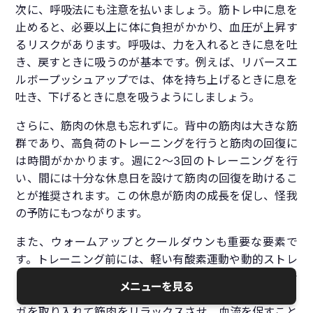
次に、呼吸法にも注意を払いましょう。筋トレ中に息を
止めると、必要以上に体に負担がかかり、血圧が上昇す
るリスクがあります。呼吸は、力を入れるときに息を吐
き、戻すときに吸うのが基本です。例えば、リバースエ
ルボープッシュアップでは、体を持ち上げるときに息を
吐き、下げるときに息を吸うようにしましょう。
さらに、筋肉の休息も忘れずに。背中の筋肉は大きな筋
群であり、高負荷のトレーニングを行うと筋肉の回復に
は時間がかかります。週に2〜3回のトレーニングを行
い、間には十分な休息日を設けて筋肉の回復を助けるこ
とが推奨されます。この休息が筋肉の成長を促し、怪我
の予防にもつながります。
また、ウォームアップとクールダウンも重要な要素で
す。トレーニング前には、軽い有酸素運動や動的ストレ
ッチを行って体温を上げ、筋肉をほぐしておくと良いで
メニューを見る
しょう。トレーニング後には、静的ストレッチや軽いヨ
ガを取り入れて筋肉をリラックスさせ、血流を促すこと