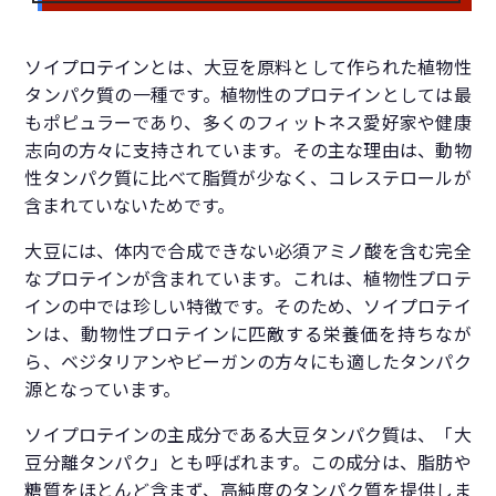
ソイプロテインとは、大豆を原料として作られた植物性
タンパク質の一種です。植物性のプロテインとしては最
もポピュラーであり、多くのフィットネス愛好家や健康
志向の方々に支持されています。その主な理由は、動物
性タンパク質に比べて脂質が少なく、コレステロールが
含まれていないためです。
大豆には、体内で合成できない必須アミノ酸を含む完全
なプロテインが含まれています。これは、植物性プロテ
インの中では珍しい特徴です。そのため、ソイプロテイ
ンは、動物性プロテインに匹敵する栄養価を持ちなが
ら、ベジタリアンやビーガンの方々にも適したタンパク
源となっています。
ソイプロテインの主成分である大豆タンパク質は、「大
豆分離タンパク」とも呼ばれます。この成分は、脂肪や
糖質をほとんど含まず、高純度のタンパク質を提供しま