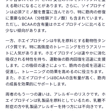
える助けになることがあります。さらに、ソイプロテイ
ンは必須アミノ酸を豊富に含んでおり、特に筋肉の修復
に重要なBCAA（分枝鎖アミノ酸）も含まれています。
ただし、BCAAの含有量はホエイプロテインに比べると
少ない傾向があります。
一方、ホエイプロテインは牛乳を原料とする動物性タン
パク質です。特に高強度のトレーニングを行うアスリー
トに人気があります。ホエイプロテインは速やかに消化
吸収される特性を持ち、運動後の筋肉回復を迅速に支援
します。この吸収の速さによって、筋肉の合成を迅速に
促進し、トレーニングの効果を高めるのに役立ちます。
また、ホエイプロテインはBCAAの含有量が高く、筋肉
の成長を効果的にサポートします。
両者のもう一つの違いは、アレルギーのリスクです。ホ
エイプロテインは乳製品を原料としているため、乳糖不
耐症の方や乳製品アレルギーを持つ方には不向きです。