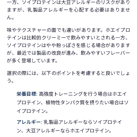
一方、ソイプロテインは大豆アレルギーのリスクがあり
ますが、乳製品アレルギーを心配する必要はありませ
ん。
味やテクスチャーの面でも違いがあります。ホエイプロ
テインは比較的クリーミーで飲みやすいとされる一方、
ソイプロテインはやや粉っぽさを感じる場合があります
が、最近では製品の改良が進み、飲みやすいフレーバー
が多く登場しています。
選択の際には、以下のポイントを考慮すると良いでしょ
う。
栄養目標
: 高強度トレーニングを行う場合はホエイ
プロテイン、植物性タンパク質を摂りたい場合はソ
イプロテイン。
アレルギー
: 乳製品アレルギーならソイプロテイ
ン、大豆アレルギーならホエイプロテイン。