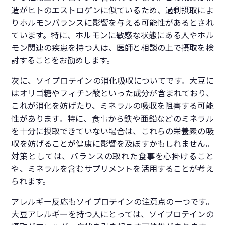
造がヒトのエストロゲンに似ているため、過剰摂取によ
りホルモンバランスに影響を与える可能性があるとされ
ています。特に、ホルモンに敏感な状態にある人やホル
モン関連の疾患を持つ人は、医師と相談の上で摂取を検
討することをお勧めします。
次に、ソイプロテインの消化吸収についてです。大豆に
はオリゴ糖やフィチン酸といった成分が含まれており、
これが消化を妨げたり、ミネラルの吸収を阻害する可能
性があります。特に、食事から鉄や亜鉛などのミネラル
を十分に摂取できていない場合は、これらの栄養素の吸
収を妨げることが健康に影響を及ぼすかもしれません。
対策としては、バランスの取れた食事を心掛けること
や、ミネラルを含むサプリメントを活用することが考え
られます。
アレルギー反応もソイプロテインの注意点の一つです。
大豆アレルギーを持つ人にとっては、ソイプロテインの