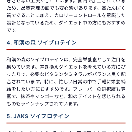
きさせない工夫がされています。国内で加工されている
ため、品質管理の面でも安心感があります。高たんぱく
質であることに加え、カロリーコントロールを意識した
設計となっているため、ダイエット中の方にもおすすめ
です。
4. 和漢の森 ソイプロテイン
和漢の森のソイプロテインは、完全栄養食として注目を
集めています。置き換えダイエットを考えている方にぴ
ったりで、必要なビタミンやミネラルがバランス良く配
合されています。特に、忙しい日常の中で手軽に栄養補
給をしたい方におすすめです。フレーバーの選択肢も豊
富で、抹茶やマンゴーなど、和のテイストを感じられる
ものもラインナップされています。
5. JAKS ソイプロテイン