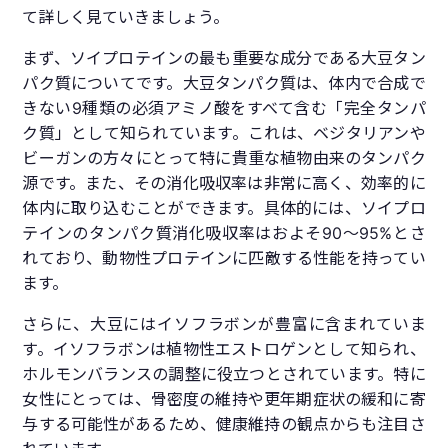
て詳しく見ていきましょう。
まず、ソイプロテインの最も重要な成分である大豆タン
パク質についてです。大豆タンパク質は、体内で合成で
きない9種類の必須アミノ酸をすべて含む「完全タンパ
ク質」として知られています。これは、ベジタリアンや
ビーガンの方々にとって特に貴重な植物由来のタンパク
源です。また、その消化吸収率は非常に高く、効率的に
体内に取り込むことができます。具体的には、ソイプロ
テインのタンパク質消化吸収率はおよそ90〜95%とさ
れており、動物性プロテインに匹敵する性能を持ってい
ます。
さらに、大豆にはイソフラボンが豊富に含まれていま
す。イソフラボンは植物性エストロゲンとして知られ、
ホルモンバランスの調整に役立つとされています。特に
女性にとっては、骨密度の維持や更年期症状の緩和に寄
与する可能性があるため、健康維持の観点からも注目さ