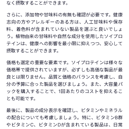
なく摂取することができます。
さらに、添加物や甘味料の有無も確認が必要です。健康
志向の方やアレルギーのある方は、人工甘味料や保存
料、着色料が含まれていない製品を選ぶと良いでしょ
う。植物由来の甘味料や自然な成分を使用したソイプロ
テインは、健康への影響を最小限に抑えつつ、安心して
摂取することができます。
価格も選定の重要な要素です。ソイプロテインは様々な
価格帯で提供されていますが、必ずしも高価な製品が最
良とは限りません。品質と価格のバランスを考慮し、自
分の予算に合った製品を選びましょう。また、大容量パ
ックを購入することで、1回あたりのコストを抑えるこ
とも可能です。
最後に、製品の成分表示を確認し、ビタミンやミネラル
の配合についても考慮しましょう。特に、ビタミンB群
やビタミンC、ビタミンDが含まれている製品は、日常