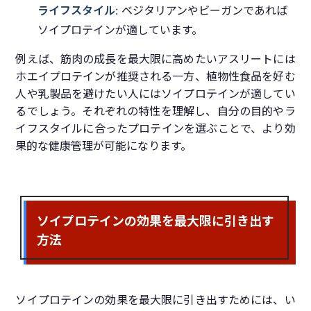
ライフスタイル
: ベジタリアンやビーガンであれば
ソイプロテインが適しています。
例えば、筋肉の成長を最大限に高めたいアスリートには
ホエイプロテインが推奨される一方、植物性食品を好む
人や乳製品を避けたい人にはソイプロテインが適してい
るでしょう。それぞれの特性を理解し、自分の目的やラ
イフスタイルに合ったプロテインを選ぶことで、より効
果的な健康管理が可能になります。
ソイプロテインの効果を最大限に引き出す
方法
ソイプロテインの効果を最大限に引き出すためには、い