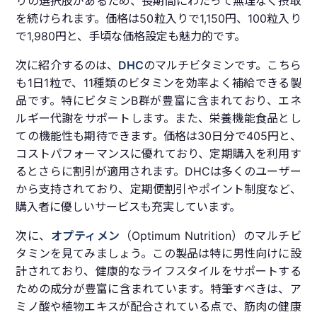
りの選択肢があるため、長期間にわたって無理なく摂取
を続けられます。価格は50粒入りで1,150円、100粒入り
で1,980円と、手頃な価格設定も魅力的です。
次に紹介するのは、
DHC
のマルチビタミンです。こちら
も1日1粒で、11種類のビタミンを効率よく補給できる製
品です。特にビタミンB群が豊富に含まれており、エネ
ルギー代謝をサポートします。また、栄養機能食品とし
ての機能性も期待できます。価格は30日分で405円と、
コストパフォーマンスに優れており、定期購入を利用す
るとさらに割引が適用されます。DHCは多くのユーザー
から支持されており、定期便割引やポイント制度など、
購入者に優しいサービスも充実しています。
次に、
オプティメン
（Optimum Nutrition）のマルチビ
タミンを見てみましょう。この製品は特に男性向けに設
計されており、健康的なライフスタイルをサポートする
ための成分が豊富に含まれています。特筆すべきは、ア
ミノ酸や植物エキスが配合されている点で、筋肉の健康