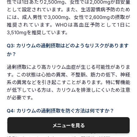
性では1日あたり2,500mg、女性では2,000mgが目安量
として設定されています。また、生活習慣病予防のため
には、成人男性で3,000mg、女性で2,600mgの摂取が
推奨されています。WHOは高血圧予防として1日に
3,510mgを推奨しています。
Q3: カリウムの過剰摂取はどのようなリスクがあります
か？
過剰摂取により高カリウム血症が生じる可能性がありま
す。この状態は心拍の異常、不整脈、筋力の低下、神経
系の異常などを引き起こすことがあります。特に腎機能
が低下している方は、カリウムを排泄しにくいため注意
が必要です。
Q4: カリウムの過剰摂取を防ぐ方法は何ですか？
サプリメントを使用する場合、医師や栄養士の指導のも
メニューを見る
と行うことが重要です。また、通常の食事からの摂取で