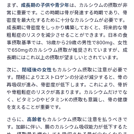
まず、
成長期の子供や青少年
は、カルシウムの摂取が非
常に重要です。この時期は骨が発達する時期であり、骨
密度を最大化するために十分なカルシウムが必要です。
成長期に骨密度をしっかり構築しておくと、将来的な骨
粗鬆症のリスクを減少させることができます。日本の食
事摂取基準では、18歳から29歳の男性で800mg、女性
で650mgのカルシウム摂取が推奨されていますが、成
長期にはこれ以上の摂取が望ましいとされています。
次に、
閉経後の女性
もカルシウム摂取に注意が必要で
す。閉経によりエストロゲンの分泌が減少すると、骨の
再吸収が進み、骨密度が低下します。これにより、骨折
や骨粗鬆症のリスクが高まります。カルシウムだけでな
く、ビタミンDやビタミンKの摂取も意識し、骨の健康
を支えることが重要です。
さらに、
高齢者
もカルシウム摂取に注意を払うべきで
す。加齢に伴い、腸のカルシウム吸収能力が低下するた