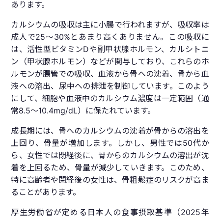
あります。
カルシウムの吸収は主に小腸で行われますが、吸収率は
成人で25〜30%とあまり高くありません。この吸収に
は、活性型ビタミンDや副甲状腺ホルモン、カルシトニ
ン（甲状腺ホルモン）などが関与しており、これらのホ
ルモンが腸管での吸収、血液から骨への沈着、骨から血
液への溶出、尿中への排泄を制御しています。このよう
にして、細胞や血液中のカルシウム濃度は一定範囲（通
常8.5〜10.4mg/dL）に保たれています。
成長期には、骨へのカルシウムの沈着が骨からの溶出を
上回り、骨量が増加します。しかし、男性では50代か
ら、女性では閉経後に、骨からのカルシウムの溶出が沈
着を上回るため、骨量が減少していきます。このため、
特に高齢者や閉経後の女性は、骨粗鬆症のリスクが高ま
ることがあります。
厚生労働省が定める日本人の食事摂取基準（2025年