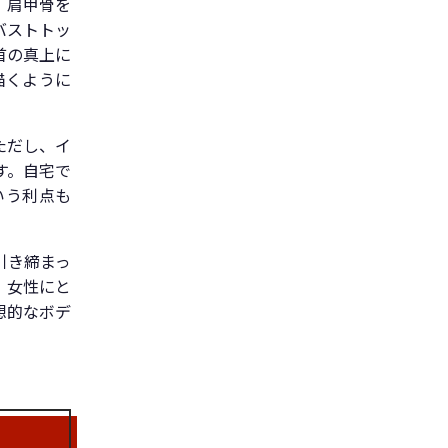
、肩甲骨を
バストトッ
首の真上に
描くように
ただし、イ
す。自宅で
いう利点も
引き締まっ
、女性にと
想的なボデ