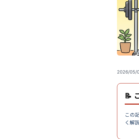
2026/05/
📝
この
く解