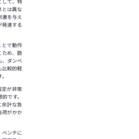
として、特
スとは異な
刺激を与え
が発達する
ことで動作
くため、筋
も、ダンベ
も比較的軽
す。
設定が非常
想的です。
に余計な負
負荷がかか
。ベンチに