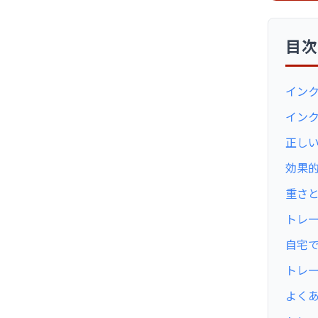
目
イン
イン
正し
効果
重さ
トレ
自宅
トレ
よくあ