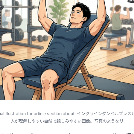
onal illustration for article section about: インクラインダンベルプ
人が理解しやすい自然で親しみやすい画像。写真のようなリ