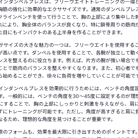
インダンベルプレスは、フリーウエイトトレーニングの一環
胸筋の強化に効果的なエクササイズです。通常のダンベルプレ
クラインベンチを使って行うことで、胸の上部により集中した
れにより、胸全体のバランスが良くなり、特に鎖骨周りの筋肉
た目にもインパクトのある上半身を作ることができます。
ササイズの大きな魅力の一つは、フリーウエイトを使用する
が高い点です。ダンベルを使用することで、各腕が独立して動
ンスを整えるのに役立ちます。例えば、片方の腕が強い場合で
ことで筋肉のバランスを整えやすくなります。また、初心者で
ら始めることができ、徐々に負荷を増やしていくことが可能で
インダンベルプレスを効果的に行うためには、ベンチの角度
す。一般的には、ベンチの角度を30〜45度に設定するのが理
にすることで、胸の上部にしっかりと刺激を与えながら、肩
ずにトレーニングが可能です。ただし、角度が高すぎると肩に
なるため、理想的な角度を見つけることが重要です。
際のフォームも、効果を最大限に引き出すためのポイントです