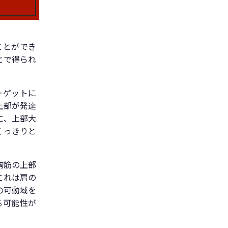
ことができ
とで得られ
ーゲットに
上部が発達
に、上部大
くっきりと
胸筋の上部
これは肩の
の可動域を
る可能性が