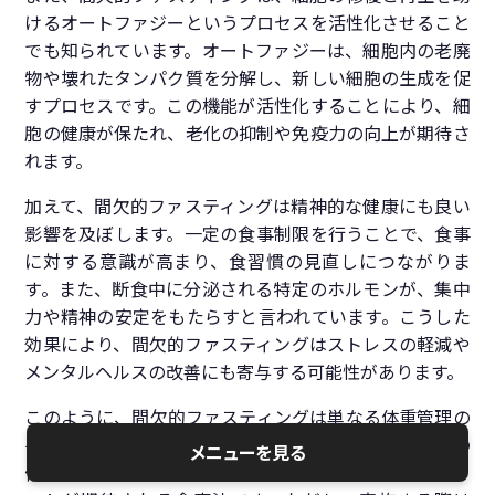
けるオートファジーというプロセスを活性化させること
でも知られています。オートファジーは、細胞内の老廃
物や壊れたタンパク質を分解し、新しい細胞の生成を促
すプロセスです。この機能が活性化することにより、細
胞の健康が保たれ、老化の抑制や免疫力の向上が期待さ
れます。
加えて、間欠的ファスティングは精神的な健康にも良い
影響を及ぼします。一定の食事制限を行うことで、食事
に対する意識が高まり、食習慣の見直しにつながりま
す。また、断食中に分泌される特定のホルモンが、集中
力や精神の安定をもたらすと言われています。こうした
効果により、間欠的ファスティングはストレスの軽減や
メンタルヘルスの改善にも寄与する可能性があります。
このように、間欠的ファスティングは単なる体重管理の
手段を超え、代謝改善、心臓血管系の健康促進、細胞の
メニューを見る
修復、そして精神的健康の向上といった多方面でのメリ