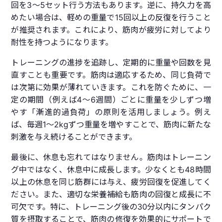
回を3〜5セット行う方法もあります。逆に、持久力を高
めたい場合は、軽めの重量で15回以上の反復を行うこと
が推奨されます。これにより、筋肉が疲労に対してより
耐性を持つようになります。
トレーニングの進捗を追跡し、定期的に重量や回数を見
直すことも重要です。筋肉は適応するため、同じ負荷で
は次第に効果が薄れていきます。これを防ぐために、一
定の期間（例えば4〜6週間）ごとに重量を少しずつ増
やす「漸進的過負荷」の原則を活用しましょう。例え
ば、毎週1〜2kgずつ重量を増やすことで、筋肉に新たな
刺激を与え続けることができます。
最後に、休息も忘れてはなりません。筋肉はトレーニン
グ中ではなく、休息中に成長します。少なくとも48時間
以上の休息を同じ筋群には与え、疲労回復を促進してく
ださい。また、適切な栄養補給も筋肉の回復と成長に不
可欠です。特に、トレーニング後の30分以内にタンパク
質を摂取することで、筋肉の修復を効果的にサポートで