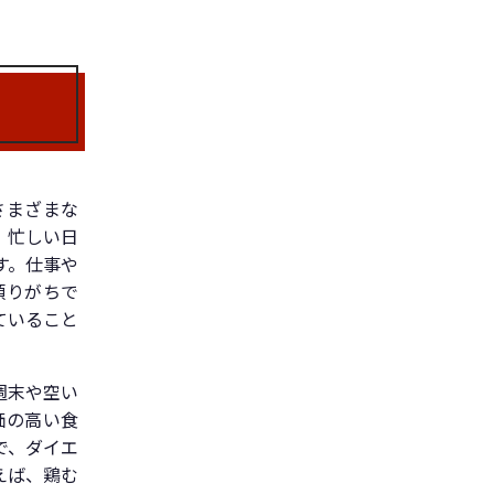
さまざまな
、忙しい日
す。仕事や
頼りがちで
ていること
週末や空い
価の高い食
で、ダイエ
えば、鶏む