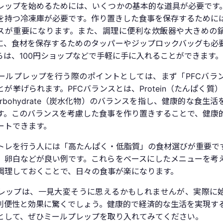
レップを始めるためには、いくつかの基本的な道具が必要です
を持つ冷凍庫が必要です。作り置きした食事を保存するために
スが重要になります。また、調理に便利な炊飯器や大きめの
に、食材を保存するためのタッパーやジップロックバッグも必
らは、100円ショップなどで手軽に手に入れることができます。
ールプレップを行う際のポイントとしては、まず「PFCバラ
が挙げられます。PFCバランスとは、Protein（たんぱく質）
rbohydrate（炭水化物）のバランスを指し、健康的な食生
す。このバランスを考慮した食事を作り置きすることで、健康
ートできます。
トレを行う人には「高たんぱく・低脂質」の食材選びが重要で
、卵白などが良い例です。これらをベースにしたメニューを考
調理しておくことで、日々の食事が楽になります。
レップは、一見大変そうに思えるかもしれませんが、実際に
利便性と効果に驚くでしょう。健康的で経済的な生活を実現す
として、ぜひミールプレップを取り入れてみてください。