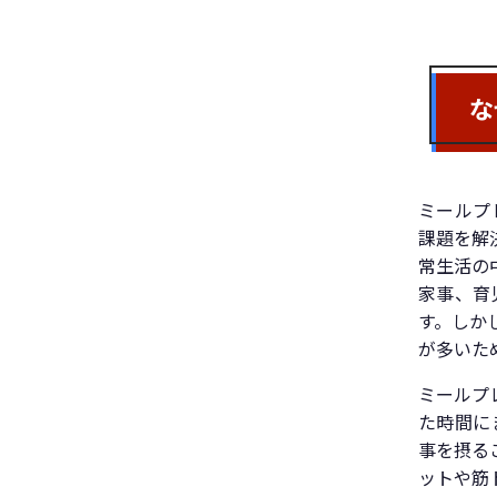
な
ミールプ
課題を解
常生活の
家事、育
す。しか
が多いた
ミールプ
た時間に
事を摂る
ットや筋