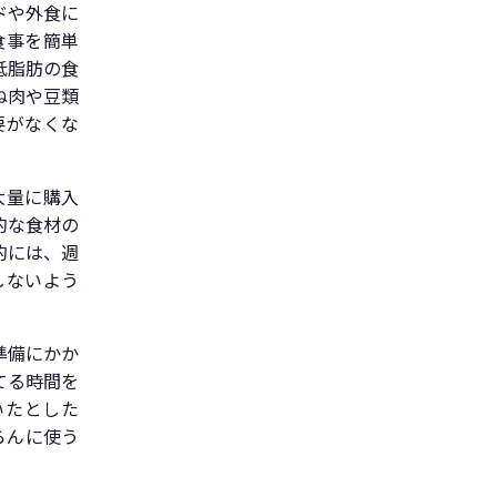
ドや外食に
食事を簡単
低脂肪の食
ね肉や豆類
要がなくな
大量に購入
的な食材の
的には、週
しないよう
準備にかか
てる時間を
いたとした
らんに使う