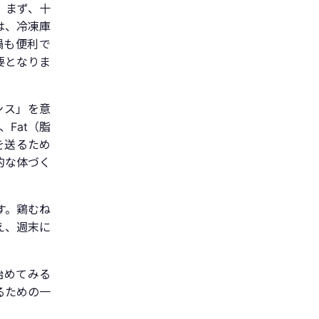
。まず、十
は、冷凍庫
鍋も便利で
要となりま
ンス」を意
、Fat（脂
活を送るため
的な体づく
す。鶏むね
え、週末に
始めてみる
るための一