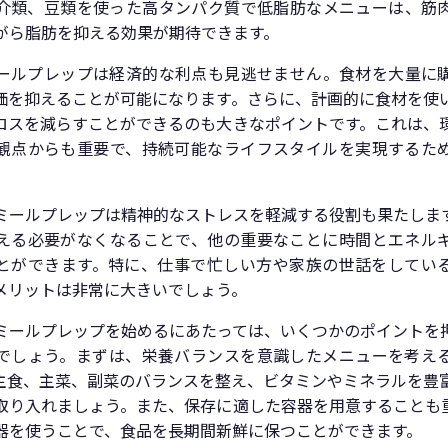
介類、豆類を使った高タンパク質で低脂肪なメニューは、筋
がら脂肪を抑える効果が期待できます。
ールプレップは経済的な利点も見逃せません。食材を大量に
価を抑えることが可能になります。さらに、計画的に食材を使
ロスを減らすことができるのも大きなポイントです。これは、
観点からも重要で、持続可能なライフスタイルを実現するた
。
ミールプレップは精神的なストレスを軽減する役割も果たしま
える必要がなくなることで、他の重要なことに時間とエネル
とができます。特に、仕事で忙しい方や家族の世話をしてい
メリットは非常に大きいでしょう。
ミールプレップを始めるにあたっては、いくつかのポイントを
でしょう。まずは、栄養バランスを意識したメニューを考え
主食、主菜、副菜のバランスを整え、ビタミンやミネラルを豊
取り入れましょう。また、保存に適した容器を用意することも
器を使うことで、食品を長期間新鮮に保つことができます。