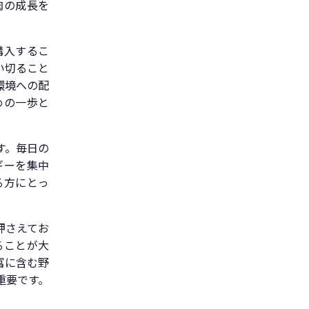
肉の成長を
購入するこ
い切ること
環境への配
めの一歩と
す。毎日の
ギーを集中
る方にとっ
押さえてお
ることが大
富に含む野
重要です。