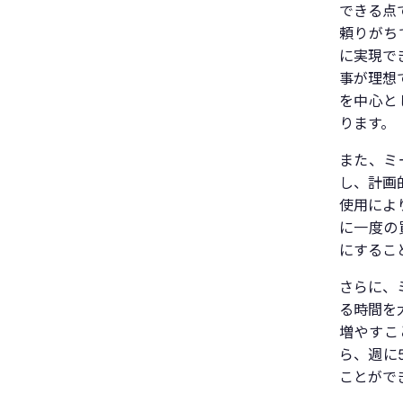
できる点
頼りがち
に実現で
事が理想
を中心と
ります。
また、ミ
し、計画
使用によ
に一度の
にするこ
さらに、
る時間を
増やすこ
ら、週に
ことがで