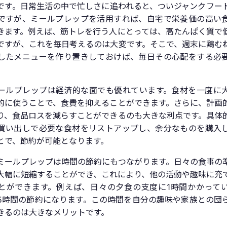
です。日常生活の中で忙しさに追われると、ついジャンクフー
ですが、ミールプレップを活用すれば、自宅で栄養価の高い
きます。例えば、筋トレを行う人にとっては、高たんぱく質で
ですが、これを毎日考えるのは大変です。そこで、週末に鶏む
したメニューを作り置きしておけば、毎日その心配をする必
ールプレップは経済的な面でも優れています。食材を一度に
的に使うことで、食費を抑えることができます。さらに、計画
り、食品ロスを減らすことができるのも大きな利点です。具体
買い出しで必要な食材をリストアップし、余分なものを購入
とで、節約が可能となります。
ミールプレップは時間の節約にもつながります。日々の食事の
大幅に短縮することができ、これにより、他の活動や趣味に充
とができます。例えば、日々の夕食の支度に1時間かかって
5時間の節約になります。この時間を自分の趣味や家族との団
きるのは大きなメリットです。