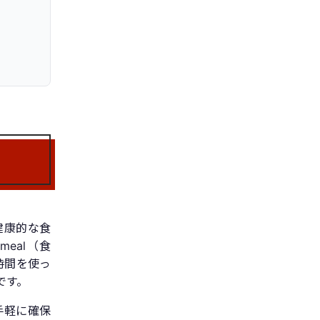
健康的な食
eal（食
の時間を使っ
です。
手軽に確保