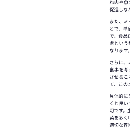
ね肉や魚
促進しな
また、ミ
とで、単
で、食品
慮という
なります
さらに、
食事を考
させるこ
て、この
具体的に
くと良い
切です。
菜を多く
適切な容