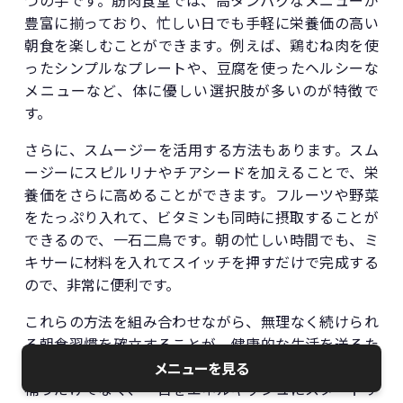
つの手です。筋肉食堂では、高タンパクなメニューが
豊富に揃っており、忙しい日でも手軽に栄養価の高い
朝食を楽しむことができます。例えば、鶏むね肉を使
ったシンプルなプレートや、豆腐を使ったヘルシーな
メニューなど、体に優しい選択肢が多いのが特徴で
す。
さらに、スムージーを活用する方法もあります。スム
ージーにスピルリナやチアシードを加えることで、栄
養価をさらに高めることができます。フルーツや野菜
をたっぷり入れて、ビタミンも同時に摂取することが
できるので、一石二鳥です。朝の忙しい時間でも、ミ
キサーに材料を入れてスイッチを押すだけで完成する
ので、非常に便利です。
これらの方法を組み合わせながら、無理なく続けられ
る朝食習慣を確立することが、健康的な生活を送るた
メニューを見る
めの鍵となります。高タンパクな朝食は、ただ栄養を
補うだけでなく、一日をエネルギッシュにスタートす