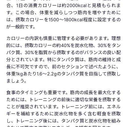
合、1日の消費カロリーは約2000kcalと見積もられま
す。この場合、体重を減らしつつ筋肉を増やすために
は、摂取カロリーを1500～1800kcal程度に設定するの
が一般的です。
カロリーの内訳も慎重に管理する必要があります。理想
的には、摂取カロリーの約40%を炭水化物、30%をタン
パク質、30%を脂質から摂取するのがバランスの良い配
分とされています。特にタンパク質は、筋肉の維持と成
長に不可欠ですので、前のセクションで述べたように、
体重1kgあたり1.6～2.2gのタンパク質を目指して摂取し
ましょう。
食事のタイミングも重要です。筋肉の成長を最大化する
ためには、トレーニングの前後に適切な栄養を摂取する
ことが推奨されています。トレーニング前には、エネル
ギーを補給するために炭水化物を多く含む軽食を摂取
し、トレーニング後には、タンパク質と炭水化物を組み