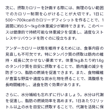
次に、摂取カロリーを計画する際には、無理のない範囲
でのカロリー制限を心がけることが大切です。1日に
500〜700kcalのカロリーデフィシットを作ることで、1
週間に約0.5〜1kgの体重減少が期待できます。このペー
スは健康的で持続可能な体重減少を促進し、過度なスト
レスやリバウンドを防ぐのに役立ちます。
アンダーカロリー状態を維持するためには、食事内容の
見直しも不可欠です。特にタンパク質の摂取は筋肉の維
持・成長に欠かせない要素です。体重1kgあたり約1.6g
のタンパク質を目安に摂取することで、筋肉量の減少を
防ぎつつ、脂肪の燃焼を促進できます。また、食物繊維
が豊富な野菜や適度な炭水化物を摂ることで、満腹感を
長時間維持し、過食を防ぐ効果があります。
さらに、水分補給も忘れずに行いましょう。水分は代謝
を促進し、脂肪の燃焼効率を高めます。1日あたり2リッ
トル以上の水を目安に摂取することで、代謝を活発に保