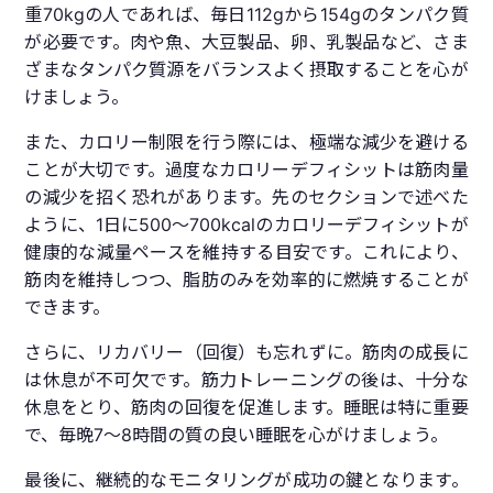
重70kgの人であれば、毎日112gから154gのタンパク質
が必要です。肉や魚、大豆製品、卵、乳製品など、さま
ざまなタンパク質源をバランスよく摂取することを心が
けましょう。
また、カロリー制限を行う際には、極端な減少を避ける
ことが大切です。過度なカロリーデフィシットは筋肉量
の減少を招く恐れがあります。先のセクションで述べた
ように、1日に500〜700kcalのカロリーデフィシットが
健康的な減量ペースを維持する目安です。これにより、
筋肉を維持しつつ、脂肪のみを効率的に燃焼することが
できます。
さらに、リカバリー（回復）も忘れずに。筋肉の成長に
は休息が不可欠です。筋力トレーニングの後は、十分な
休息をとり、筋肉の回復を促進します。睡眠は特に重要
で、毎晩7〜8時間の質の良い睡眠を心がけましょう。
最後に、継続的なモニタリングが成功の鍵となります。