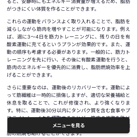
ると、安静時にもエネルギー消費量が増えるため、脂肪
がつきにくい体質を作ることができます。
これらの運動をバランスよく取り入れることで、脂肪を
減らしながら筋肉を増やすことが可能になります。例え
ば、週に3〜4日を筋力トレーニングに、残りの日を有
酸素運動に充てるというプランが効果的です。また、運
動の順序も考慮する必要があります。一般的に、筋力ト
レーニングを先に行い、その後に有酸素運動を行うと、
筋肉のエネルギーを優先的に消費し、脂肪燃焼効率を上
げることができます。
さらに重要なのは、運動後のリカバリーです。運動によ
って筋繊維は一時的に損傷しますが、適切な栄養補給と
休息を取ることで、これが修復され、より強くなりま
す。特に、運動後30分以内にタンパク質を含む食事やプ
ロテインシェイクを摂取することが、筋肉の修復を助け
メニューを見る
ます。これにより、筋肉量の増加が促進され、同時に脂
肪の燃焼も助けることができます。