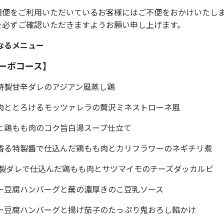
期便をご利用いただいているお客様にはご不便をおかけいたし
を必ずご確認いただきますようお願い申し上げます。
なるメニュー
ーボコース】
と特製甘辛ダレのアジアン風蒸し鶏
も肉ととろけるモッツァレラの贅沢ミネストローネ風
っと鶏もも肉のコク旨白湯スープ仕立て
油香る特製醬で仕込んだ鶏もも肉とカリフラワーのネギチリ煮
 特製ダレで仕込んだ鶏もも肉とサツマイモのチーズダッカルビ
シー豆腐ハンバーグと蕪の濃厚きのこ豆乳ソース
シー豆腐ハンバーグと揚げ茄子のたっぷり鬼おろし餡かけ