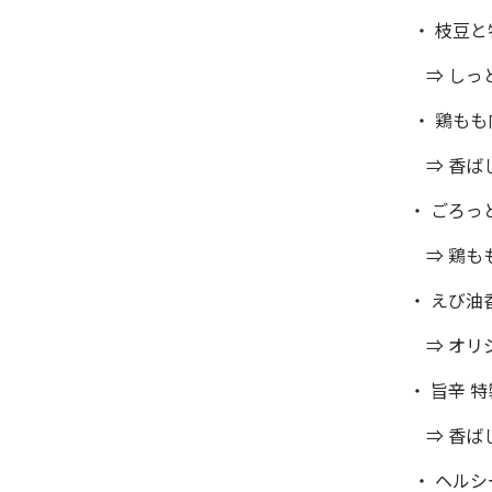
・ 枝豆
⇒ しっ
・ 鶏も
⇒ 香ば
・ ごろ
⇒ 鶏も
・ えび
⇒ オリ
・ 旨辛
⇒ 香ば
・ ヘル