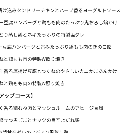
漬け込みタンドリーチキンとハーブ香るヨーグルトソース
シー豆腐ハンバーグと鶏もも肉のたっぷり鬼おろし餡かけ
とり蒸し鶏とネギたっぷりの特製塩ダレ
シー豆腐ハンバーグと旨みたっぷり鶏もも肉のきのこ餡
ねと鶏もも肉の特製W照り焼き
出汁香る厚揚げ豆腐とつくねのやさしいカニかまあんかけ
ねと鶏もも肉の特製W照り焼き
アップコース】
にく香る鶏むね肉とマッシュルームのアヒージョ風
際立つ黒ごまとナッツの旨辛よだれ鶏
と特製甘辛ダレのアジアン風蒸し鶏