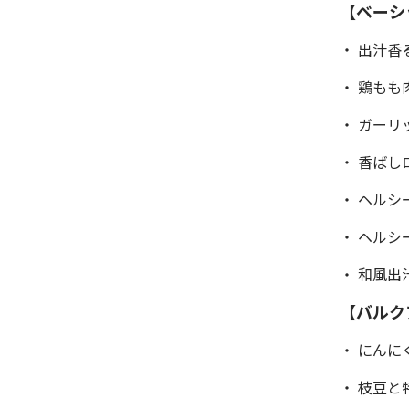
【ベーシ
・ 出汁香
・ 鶏もも
・ ガー
・ 香ばし
・ ヘル
・ ヘル
・ 和風
【バルク
・ にん
・ 枝豆