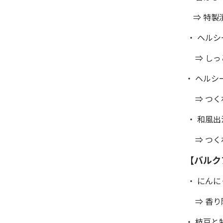
⇒ 特製
・ ヘル
⇒ しっ
・ ヘル
⇒ つく
・ 和風
⇒ つく
【バルク
・ にん
⇒ 香り
・ 枝豆