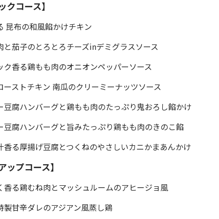
ックコース】
る 昆布の和風餡かけチキン
肉と茄子のとろとろチーズinデミグラスソース
リック香る鶏もも肉のオニオンペッパーソース
ローストチキン 南瓜のクリーミーナッツソース
シー豆腐ハンバーグと鶏もも肉のたっぷり鬼おろし餡かけ
シー豆腐ハンバーグと旨みたっぷり鶏もも肉のきのこ餡
出汁香る厚揚げ豆腐とつくねのやさしいカニかまあんかけ
アップコース】
にく香る鶏むね肉とマッシュルームのアヒージョ風
と特製甘辛ダレのアジアン風蒸し鶏