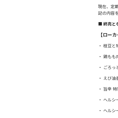
現在、定
記の内容
■
終売と
【ローカ
・ 枝豆
・ 鶏も
・ ごろ
・ えび
・ 旨辛
・ ヘル
・ ヘル