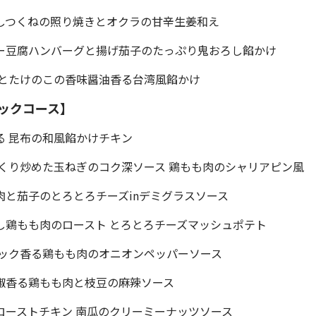
しつくねの照り焼きとオクラの甘辛生姜和え
シー豆腐ハンバーグと揚げ茄子のたっぷり鬼おろし餡かけ
とたけのこの香味醤油香る台湾風餡かけ
ックコース】
る 昆布の和風餡かけチキン
くり炒めた玉ねぎのコク深ソース 鶏もも肉のシャリアピン風
肉と茄子のとろとろチーズinデミグラスソース
し鶏もも肉のロースト とろとろチーズマッシュポテト
リック香る鶏もも肉のオニオンペッパーソース
椒香る鶏もも肉と枝豆の麻辣ソース
ローストチキン 南瓜のクリーミーナッツソース