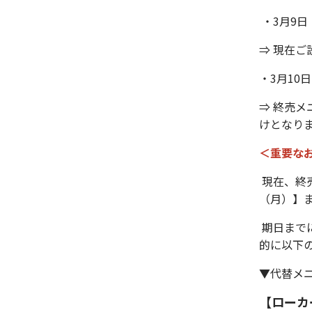
・3月9
⇒ 現在
・3月1
⇒ 終売
けとなり
＜重要な
現在、終
（月）】
期日まで
的に以下
▼代替メ
【ローカ