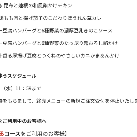
る 昆布と蓮根の和風餡かけチキン
 鶏もも肉と揚げ茄子のこだわりほうれん草カレー
シー豆腐ハンバーグと6種野菜の濃厚豆乳きのこソース
シー豆腐ハンバーグと6種野菜のたっぷり鬼おろし餡かけ
出汁香る厚揚げ豆腐とつくねのやさしいカニかまあんかけ
伴うスケジュール
日（水）11：59まで
時をもちまして、終売メニューの新規ご注文受付を停止いたし
をご利用中のお客様へ
る
コース
をご利用のお客様】