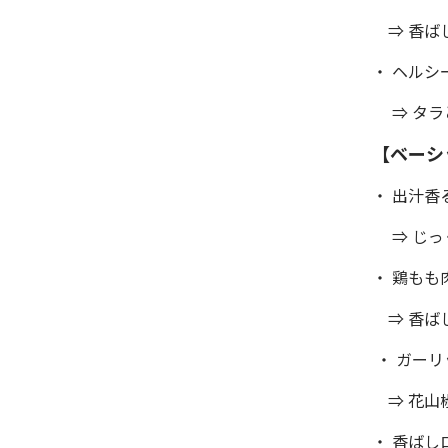
⇒ 香ば
・ ヘル
⇒ タラ
【ベーシ
・ 出汁香
⇒ じっ
・ 鶏もも
⇒ 香ば
・ ガー
⇒ 花山
・ 香ばし