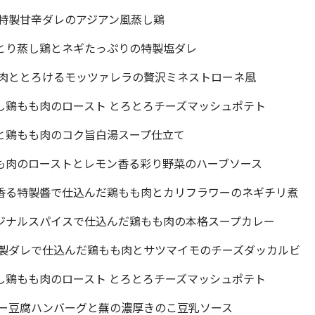
と特製甘辛ダレのアジアン風蒸し鶏
とり蒸し鶏とネギたっぷりの特製塩ダレ
も肉ととろけるモッツァレラの贅沢ミネストローネ風
し鶏もも肉のロースト とろとろチーズマッシュポテト
っと鶏もも肉のコク旨白湯スープ仕立て
も肉のローストとレモン香る彩り野菜のハーブソース
油香る特製醬で仕込んだ鶏もも肉とカリフラワーのネギチリ煮
ジナルスパイスで仕込んだ鶏もも肉の本格スープカレー
 特製ダレで仕込んだ鶏もも肉とサツマイモのチーズダッカルビ
し鶏もも肉のロースト とろとろチーズマッシュポテト
シー豆腐ハンバーグと蕪の濃厚きのこ豆乳ソース