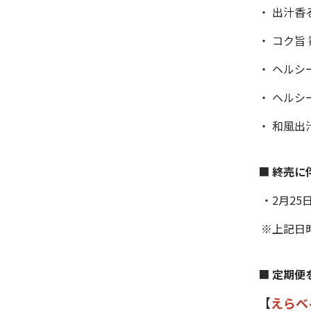
・ 出汁香
・ コク旨
・ ヘル
・ ヘル
・ 和風
■
終売に
・2月25
※上記日
■
定期便
【
えらべ