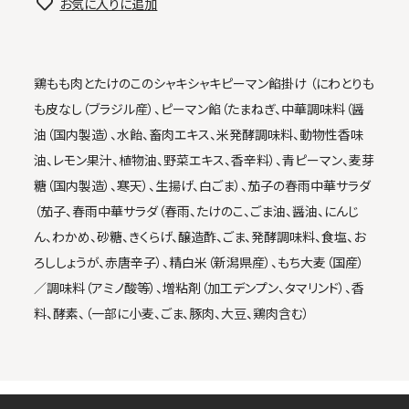
お気に入りに追加
鶏もも肉とたけのこのシャキシャキピーマン餡掛け （にわとりも
も皮なし（ブラジル産）、ピーマン餡（たまねぎ、中華調味料（醤
油（国内製造）、水飴、畜肉エキス、米発酵調味料、動物性香味
油、レモン果汁、植物油、野菜エキス、香辛料）、青ピーマン、麦芽
糖（国内製造）、寒天）、生揚げ、白ごま）、茄子の春雨中華サラダ
（茄子、春雨中華サラダ（春雨、たけのこ、ごま油、醤油、にんじ
ん、わかめ、砂糖、きくらげ、醸造酢、ごま、発酵調味料、食塩、お
ろししょうが、赤唐辛子）、精白米（新潟県産）、もち大麦（国産）
／調味料（アミノ酸等）、増粘剤（加工デンプン、タマリンド）、香
料、酵素、（一部に小麦、ごま、豚肉、大豆、鶏肉含む）