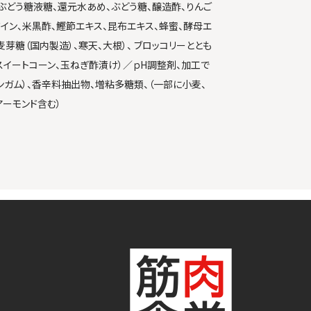
糖ぶどう糖液糖、還元水あめ、ぶどう糖、醸造酢、りんご
ワイン、米黒酢、鰹節エキス、昆布エキス、蜂蜜、酵母エ
麦芽糖（国内製造）、寒天、大根）、 ブロッコリーととも
スイートコーン、玉ねぎ酢漬け）／ｐH調整剤、加工で
ンガム）、香辛料抽出物、増粘多糖類、（一部に小麦、
アーモンド含む）