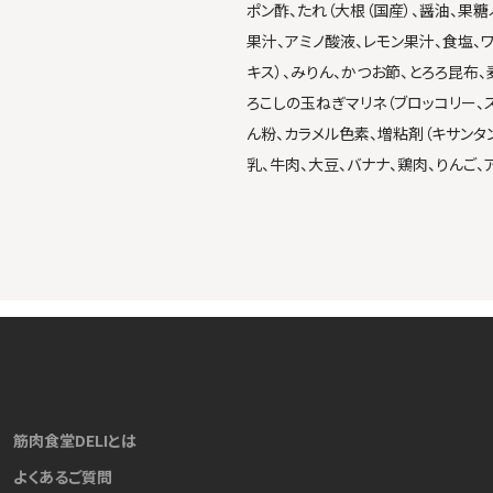
ポン酢、たれ（大根（国産）、醤油、果
果汁、アミノ酸液、レモン果汁、食塩、
キス）、みりん、かつお節、とろろ昆布、
ろこしの玉ねぎマリネ（ブロッコリー、
ん粉、カラメル色素、増粘剤（キサンタ
乳、牛肉、大豆、バナナ、鶏肉、りんご、
筋肉食堂DELIとは
よくあるご質問