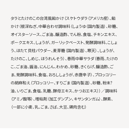
タラとたけのこの台湾風餡かけ（スケトウダラ（アメリカ産）、餡
かけ（根深ねぎ、中華合わせ調味料（しょうゆ（国内製造）、砂糖、
オイスターソース、ごま油、醸造酢、でん粉、食塩、チキンエキス、
ポークエキス、しょうが、ガーリックペースト、発酵調味料、こしょ
う、ほたて貝柱パウダー、麦芽糖（国内製造）、寒天）、しょうが、
たけのこ、しめじ、ほうれんそう）、春雨中華サラダ（春雨、たけの
こ、ごま油、醤油、にんじん、わかめ、砂糖、きくらげ、醸造酢、ご
ま、発酵調味料、食塩、おろししょうが、赤唐辛子）、ブロッコリー
の胡麻和え（ブロッコリー、すりごま（国内製造）、砂糖、粉末?
油、いりごま、食塩、乳糖、酵母エキス、かつおエキス））／調味料
（アミノ酸等）、増粘剤（加工デンプン、キサンタンガム）、酵素、
（一部に小麦、乳、ごま、さば、大豆、鶏肉含む）