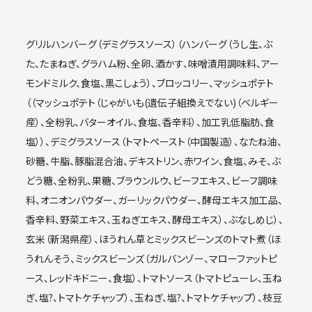
グリルハンバーグ（デミグラスソース）（ハンバーグ（うし生、ぶ
た、たまねぎ、グラハム粉、全卵、酒かす、味噌漬用調味料、アー
モンドミルク、食塩、黒こしょう）、ブロッコリー、マッシュポテト
（（マッシュポテト（じゃがいも(遺伝子組換えでない)（ベルギー
産）、全粉乳、バターオイル、食塩、香辛料）、加工乳低脂肪、食
塩））、デミグラスソース（トマトペースト（中国製造）、なたね油、
砂糖、牛脂、豚脂混合油、デキストリン、赤ワイン、食塩、みそ、ぶ
どう糖、全粉乳、果糖、ブラウンルウ、ビーフエキス、ビーフ調味
料、オニオンパウダー、ガーリックパウダー、酵母エキス加工品、
香辛料、野菜エキス、玉ねぎエキス、酵母エキス）、ぶなしめじ）、
玄米（新潟県産）、ほうれん草とミックスビーンズのトマト煮（ほ
うれんそう、ミックスビーンズ（ガルバンゾー、マローファットピ
ース、レッドキドニー、食塩）、トマトソース（トマトピューレ、玉ね
ぎ、塩?、トマトケチャップ）、玉ねぎ、塩?、トマトケチャップ）、枝豆