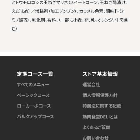
とトウモロコシの玉ねぎマリネ（スイートコーン、玉ねぎ酢漬け、
えだまめ）／増粘剤（加工デンプン）、カラメル色素、調味料（ア
ミノ酸等）、乳化剤、香料、（一部に小麦、卵、乳、オレンジ、牛肉含
む）
定期コース一覧
ストア基本情報
すべてのメニュー
運営会社
ベーシックコース
個人情報保護方針
ローカーボコース
特商法に関する記載
バルクアップコース
筋肉食堂DELIとは
よくあるご質問
お問い合わせ