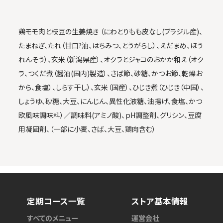
鶏モモ肉と枝豆の生姜焼き （にわとりもも皮なし(ブラジル産)、
たまねぎ、たれ（甘口?油、はちみつ、とうがらし）、えだまめ、ほう
れんそう）、玄米（新潟県産）、オクラとジャコのおかか和え（オク
ラ、つくだ煮（醤油(国内)製造）、さば節、砂糖、かつお節、乾燥お
から、食塩）、しらす干し）、玄米（国産）、ひじき煮（ひじき（中国）、
しょうゆ、砂糖、大豆、にんじん、異性化液糖、油揚げ、食塩、かつ
欧風味調味料）／調味料(アミノ酸)、ｐH調整剤、グリシン、豆腐
用凝固剤、（一部に小麦、さば、大豆、鶏肉含む）
定期コース一覧
ストア基本情報
すべてのメニュー
運営会社