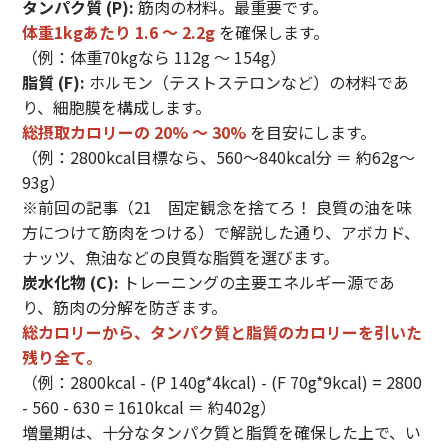
タンパク質 (P):
筋肉の材料。最重要です。
体重1kgあたり 1.6 〜 2.2g
を確保します。
（例：体重70kgなら 112g 〜 154g）
脂質 (F):
ホルモン（テストステロンなど）の材料であ
り、細胞膜を構成します。
総摂取カロリーの 20% 〜 30%
を目安にします。
（例：2800kcal目標なら、560〜840kcal分 ＝ 約62g〜
93g）
※前回の記事（
21 固定観念を捨てろ！ 良質の油を味
方につけて筋肉をつける
）で解説した通り、アボカド、
ナッツ、魚油などの良質な脂質を選びます。
炭水化物 (C):
トレーニングの主要エネルギー源であ
り、筋肉の分解を防ぎます。
総カロリーから、タンパク質と脂質のカロリーを引いた
残り全て。
（例：2800kcal - (P 140g*4kcal) - (F 70g*9kcal) = 2800
- 560 - 630 = 1610kcal ＝ 約402g）
増量期は、十分なタンパク質と脂質を確保した上で、い