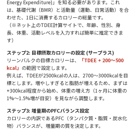
Energy Expenditure)」を知る必要があります。これ
は、基礎代謝（BMR）と活動量（運動、日常活動）を合
わせた、1日に消費するカロリーの総量です。
（※ネット上のTDEE計算サイトで、年齢、性別、身
長、体重、活動レベルを入力すれば簡単に推定できま
す）
ステップ2: 目標摂取カロリーの設定 (サープラス)
リーンバルクの目標カロリーは、
「TDEE + 200〜500
kcal」
の範囲で設定します。
例えば、TDEEが2500kcalの人は、2700〜3000kcalを目
標とします。増やしすぎると脂肪が増えるため、まずは
+300kcal程度から始め、体重の増え方（1ヶ月に体重の
1%〜1.5%増が目安）を見ながら調整します。
ステップ3: 増量期のPFCバランス設定
カロリーの内訳であるPFC（タンパク質・脂質・炭水化
物）バランスが、増量期の質を決定します。