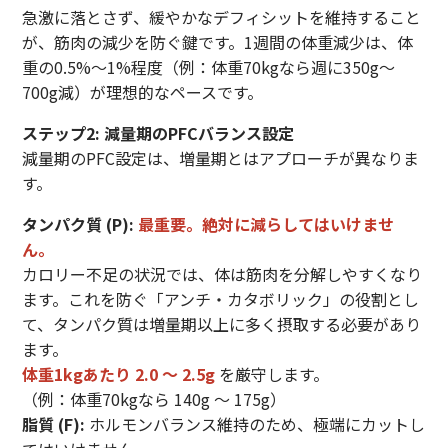
急激に落とさず、緩やかなデフィシットを維持すること
が、筋肉の減少を防ぐ鍵です。1週間の体重減少は、体
重の0.5%〜1%程度（例：体重70kgなら週に350g〜
700g減）が理想的なペースです。
ステップ2: 減量期のPFCバランス設定
減量期のPFC設定は、増量期とはアプローチが異なりま
す。
タンパク質 (P):
最重要。絶対に減らしてはいけませ
ん。
カロリー不足の状況では、体は筋肉を分解しやすくなり
ます。これを防ぐ「アンチ・カタボリック」の役割とし
て、タンパク質は増量期以上に多く摂取する必要があり
ます。
体重1kgあたり 2.0 〜 2.5g
を厳守します。
（例：体重70kgなら 140g 〜 175g）
脂質 (F):
ホルモンバランス維持のため、極端にカットし