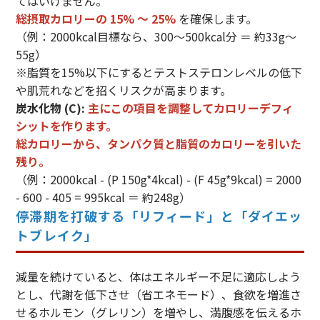
てはいけません。
総摂取カロリーの 15% 〜 25%
を確保します。
（例：2000kcal目標なら、300〜500kcal分 ＝ 約33g〜
55g）
※脂質を15%以下にするとテストステロンレベルの低下
や肌荒れなどを招くリスクが高まります。
炭水化物 (C):
主にこの項目を調整してカロリーデフィ
シットを作ります。
総カロリーから、タンパク質と脂質のカロリーを引いた
残り。
（例：2000kcal - (P 150g*4kcal) - (F 45g*9kcal) = 2000
- 600 - 405 = 995kcal ＝ 約248g）
停滞期を打破する「リフィード」と「ダイエッ
トブレイク」
減量を続けていると、体はエネルギー不足に適応しよう
とし、代謝を低下させ（省エネモード）、食欲を増進さ
せるホルモン（グレリン）を増やし、満腹感を伝えるホ