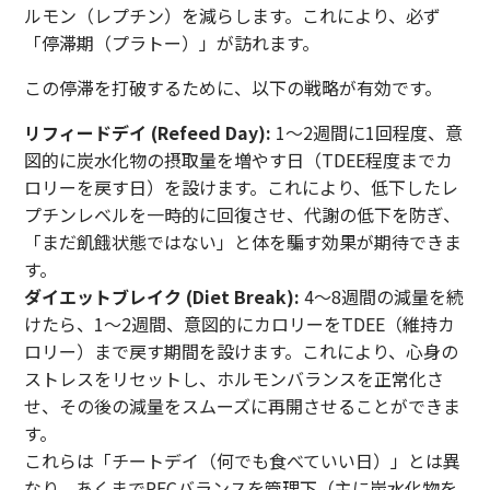
ルモン（レプチン）を減らします。これにより、必ず
「停滞期（プラトー）」が訪れます。
この停滞を打破するために、以下の戦略が有効です。
リフィードデイ (Refeed Day):
1〜2週間に1回程度、意
図的に炭水化物の摂取量を増やす日（TDEE程度までカ
ロリーを戻す日）を設けます。これにより、低下したレ
プチンレベルを一時的に回復させ、代謝の低下を防ぎ、
「まだ飢餓状態ではない」と体を騙す効果が期待できま
す。
ダイエットブレイク (Diet Break):
4〜8週間の減量を続
けたら、1〜2週間、意図的にカロリーをTDEE（維持カ
ロリー）まで戻す期間を設けます。これにより、心身の
ストレスをリセットし、ホルモンバランスを正常化さ
せ、その後の減量をスムーズに再開させることができま
す。
これらは「チートデイ（何でも食べていい日）」とは異
なり、あくまでPFCバランスを管理下（主に炭水化物を